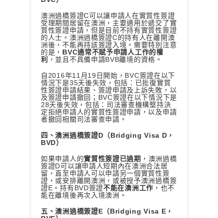
澳洲過橋簽證C可以讓申請人在實質性簽證
受理期間居留在澳洲，主要適用於遞交了實
質性簽證申請，但是目前不持有實質性簽證
的人士。澳洲過橋簽證C的持有人在離開澳
洲後，不能再持該簽證入境。需要特別注意
的是，
BVC通常不賦予申請人工作的權
利
，並且不具備申請BVB離境的資格。
自2016年11月19日開始，BVC簽證在以下
情況下是35天後失效，包括：已批復實質
性簽證申請結果、簽證申請及上訴失敗，以
及簽證申請撤回；BVC簽證在以下情況下是
28天後失效，包括：司法審查機構堅持決
定拒絕申請人的實質性簽證申請，以及申請
者撤回相關司法審查申請。
四、澳洲過橋簽證D（Bridging Visa D，
BVD）
如果申請人的
實質性簽證已過期
，澳洲過橋
簽證D可以讓申請人短期內在澳洲合法居
留，直至申請人可以申請另一個實質性簽
證，或安排離開澳洲，或被授予澳洲過橋簽
證E。持有BVD簽證
不能在澳洲工作
，也不
能在離境後再次入境澳洲。
五、澳洲過橋簽證E（Bridging Visa E，