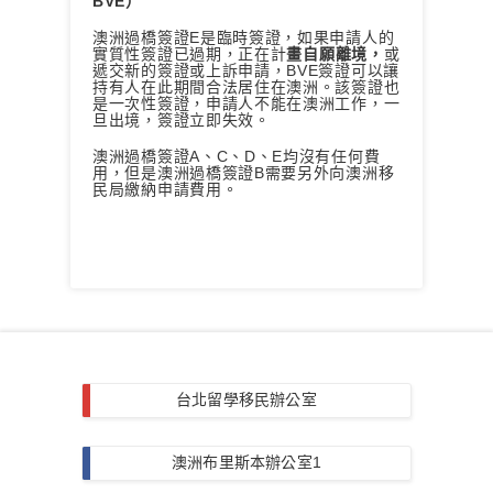
BVE）
澳洲過橋簽證E是臨時簽證，如果申請人的
實質性簽證已過期，正在計
畫自願離境，
或
遞交新的簽證或上訴申請，BVE簽證可以讓
持有人在此期間合法居住在澳洲。該簽證也
是一次性簽證，申請人不能在澳洲工作，一
旦出境，簽證立即失效。
澳洲過橋簽證A、C、D、E均沒有任何費
用，但是澳洲過橋簽證B需要另外向澳洲移
民局繳納申請費用。
台北留學移民辦公室
澳洲布里斯本辦公室1