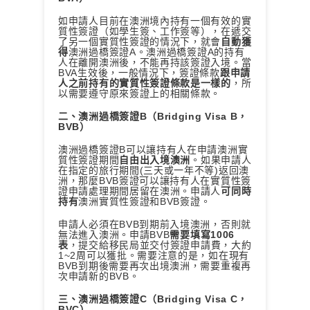
如申請人目前在澳洲境內持有一個有效的實
質性簽證（如學生簽、工作簽等），在遞交
了另一個實質性簽證的情況下，就會
自動獲
得
澳洲過橋簽證A。澳洲過橋簽證A的持有
人在離開澳洲後，不能再持該簽證入境。當
BVA生效後，一般情況下，簽證條款
跟申請
人之前持有的實質性簽證條款是一樣的
，所
以需要遵守原來簽證上的相關條款。
二、澳洲過橋簽證B（Bridging Visa B，
BVB）
澳洲過橋簽證B可以讓持有人在申請澳洲實
質性簽證期間
自由出入境澳洲
。如果申請人
在指定的旅行期間(三天或一年不等)返回澳
洲，那麼BVB簽證可以讓持有人在實質性簽
證申請處理期間居留在澳洲。申請人
可同時
持有
澳洲實質性簽證和BVB簽證。
申請人必須在BVB到期前入境澳洲，否則就
無法進入澳洲。申請BVB
需要填寫1006
表
，提交給移民局並交付簽證申請費，大約
1~2周可以獲批。需要注意的是，如在現有
BVB到期後需要再次出境澳洲，需要重複再
次申請新的BVB。
三、澳洲過橋簽證C（Bridging Visa C，
BVC）